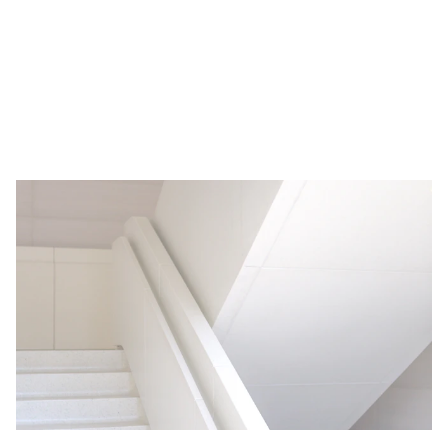
FOR ANY QUERIES PLEASE CALL US ON +91-
9811101631